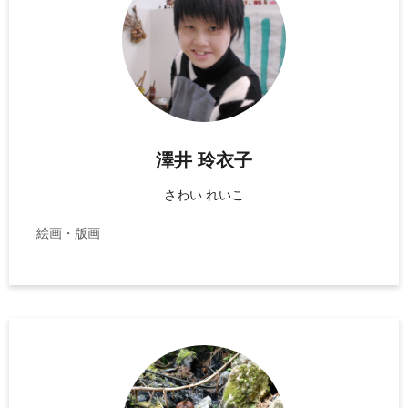
澤井 玲衣子
さわい れいこ
絵画・版画