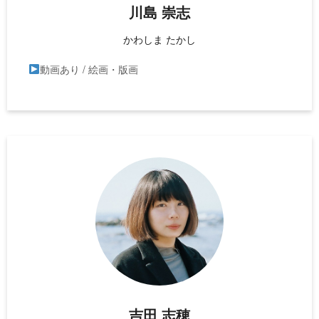
川島 崇志
かわしま たかし
動画あり / 絵画・版画
吉田 志穂