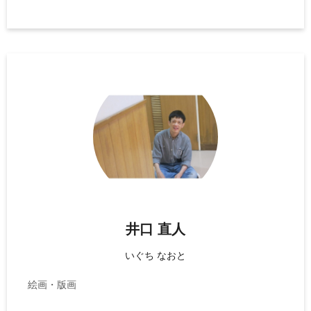
井口 直人
いぐち なおと
絵画・版画