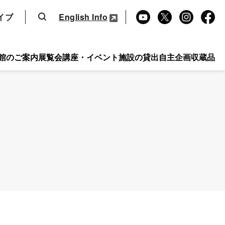
検索
イブ
English Info
Yo
X
Ins
Fa
uT
tag
ce
ub
ra
bo
館のご案内
展覧会
講座・イベント
施設の貸出
自主企画
収蔵品
e
m
ok