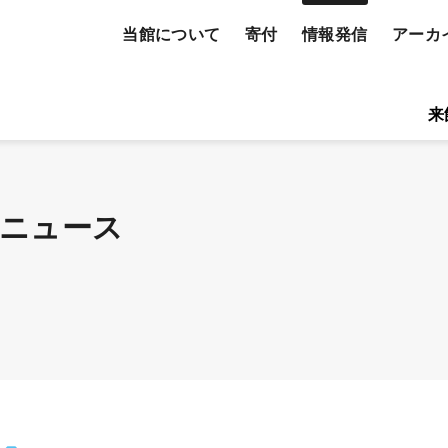
当館について
寄付
情報発信
アーカ
検
索
バーズメールニュース
ーティスト
プレスリリース
来
す
る
ニュース