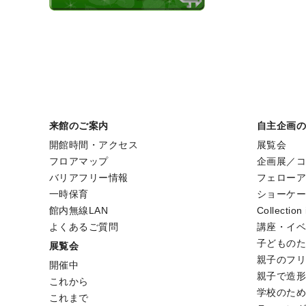
来館のご案内
自主企画
開館時間・アクセス
展覧会
フロアマップ
企画展／
バリアフリー情報
フェロー
一時保育
ショーケ
館内無線LAN
Collection
よくあるご質問
講座・イ
子どもの
展覧会
親子のフ
開催中
親子で造
これから
学校のた
これまで