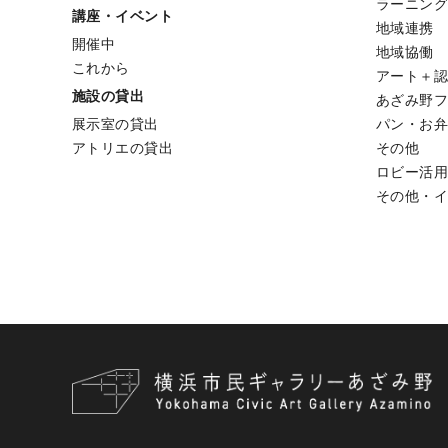
ラーニン
講座・イベント
地域連携
開催中
地域協働
これから
アート＋認
施設の貸出
あざみ野
展示室の貸出
パン・お
アトリエの貸出
その他
ロビー活
その他・