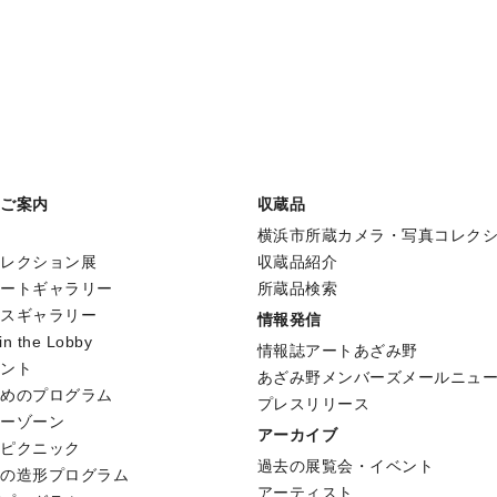
のご案内
収蔵品
横浜市所蔵カメラ・写真コレク
コレクション展
収蔵品紹介
アートギャラリー
所蔵品検索
ースギャラリー
情報発信
 in the Lobby
情報誌アートあざみ野
ベント
あざみ野メンバーズメールニュ
ためのプログラム
プレスリリース
リーゾーン
アーカイブ
形ピクニック
過去の展覧会・イベント
めの造形プログラム
アーティスト