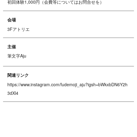
初回体験1,000円（会費等についてはお問合せを）
会場
3Fアトリエ
主催
筆文字Aju
関連リンク
https://www.instagram.com/fudemoji_aju?igsh=bWkxbDN6Y2h
3dXl4