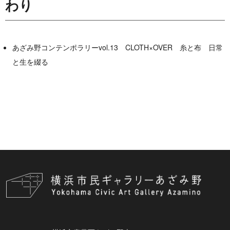
わり
あざみ野コンテンポラリーvol.13 CLOTH×OVER 糸と布 日常
と生を綴る