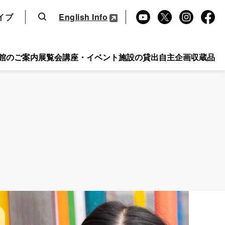
検索
イブ
English Info
Yo
X
Ins
Fa
uT
tag
ce
ub
ra
bo
館のご案内
展覧会
講座・イベント
施設の貸出
自主企画
収蔵品
e
m
ok