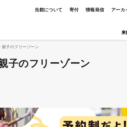
当館について
寄付
情報発信
アーカ
検
索
バーズメールニュース
ーティスト
プレスリリース
来
す
る
 親子のフリーゾーン
 親子のフリーゾーン