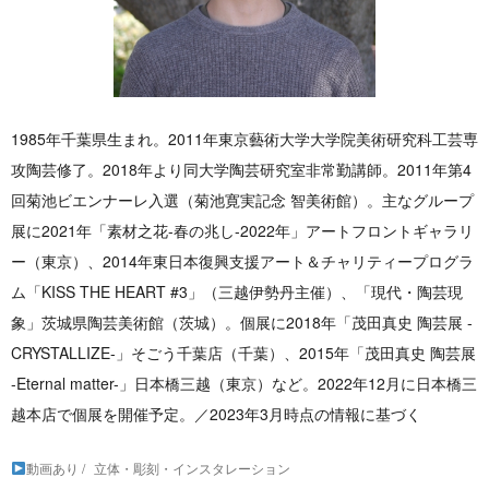
1985年千葉県生まれ。2011年東京藝術大学大学院美術研究科工芸専
攻陶芸修了。2018年より同大学陶芸研究室非常勤講師。2011年第4
回菊池ビエンナーレ入選（菊池寛実記念 智美術館）。主なグループ
展に2021年「素材之花-春の兆し-2022年」アートフロントギャラリ
ー（東京）、2014年東日本復興支援アート＆チャリティープログラ
ム「KISS THE HEART #3」（三越伊勢丹主催）、「現代・陶芸現
象」茨城県陶芸美術館（茨城）。個展に2018年「茂田真史 陶芸展 -
CRYSTALLIZE-」そごう千葉店（千葉）、2015年「茂田真史 陶芸展
-Eternal matter-」日本橋三越（東京）など。2022年12月に日本橋三
越本店で個展を開催予定。／2023年3月時点の情報に基づく
動画あり
立体・彫刻・インスタレーション