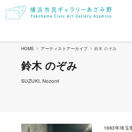
過去の展覧会・イベント
情報誌アートあざみ野
あざみ野メン
ア
HOME
アーティストアーカイブ
鈴木 のぞみ
鈴木 のぞみ
SUZUKI, Nozomi
1983年埼