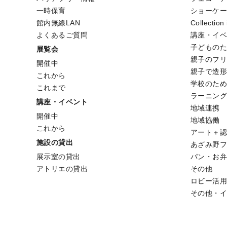
一時保育
ショーケ
館内無線LAN
Collection
よくあるご質問
講座・イ
子どもの
展覧会
親子のフ
開催中
親子で造
これから
学校のた
これまで
ラーニン
講座・イベント
地域連携
開催中
地域協働
これから
アート＋認
施設の貸出
あざみ野
展示室の貸出
パン・お
アトリエの貸出
その他
ロビー活
その他・