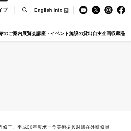
検索
イブ
English Info
Yo
X
Ins
Fa
uT
tag
ce
ub
ra
bo
館のご案内
展覧会
講座・イベント
施設の貸出
自主企画
収蔵品
e
m
ok
課程修了。平成30年度ポーラ美術振興財団在外研修員