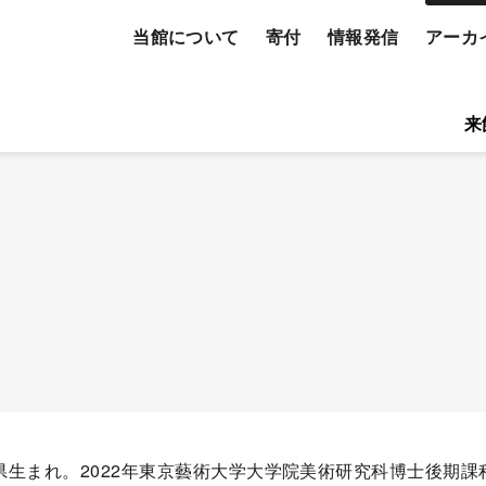
当館について
寄付
情報発信
アーカ
検
索
バーズメールニュース
ーティスト
プレスリリース
来
す
る
玉県生まれ。2022年東京藝術大学大学院美術研究科博士後期