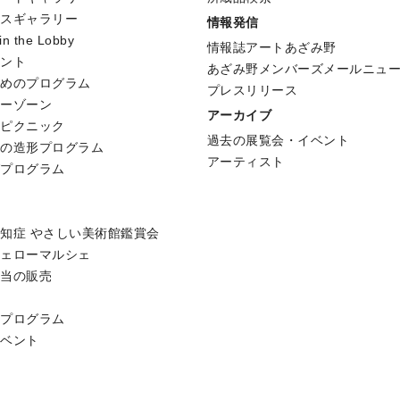
ースギャラリー
情報発信
 in the Lobby
情報誌アートあざみ野
ベント
あざみ野メンバーズメールニュ
ためのプログラム
プレスリリース
リーゾーン
アーカイブ
形ピクニック
過去の展覧会・イベント
めの造形プログラム
アーティスト
グプログラム
知症 やさしい美術館鑑賞会
フェローマルシェ
弁当の販売
用プログラム
イベント