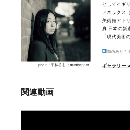
としてイギリスに
アネックス（東京）
美術館アトリ
真 日本の新
「現代美術の
動画あり
photo : 平林岳志 (grasshopper)
ギャラリー we
関連動画